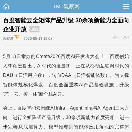
TMT观察网
百度智能云全矩阵产品升级 30余项新能力全面向
企业开放
观点
观察君
2026-05-13 19:08
5月13日举办的Create2026百度AI开发者大会上，百度创始
人李彦宏提出，AI时代的度量衡，正在从移动互联网时代的
DAU（日活用户数），转向DAA（日活智能体数）。为支撑
智能体规模化爆发，百度全面重构AI产品基础设施，升级
“芯、云、模、体”新全栈AI云。
会上，百度智能云围绕AI Infra、Agent Infra与AI Agent三大方
向，进行全矩阵式产品升级，30余项新能力首度亮相，进一
步完善从底层算力、模型推理到智能体应用落地的完整体