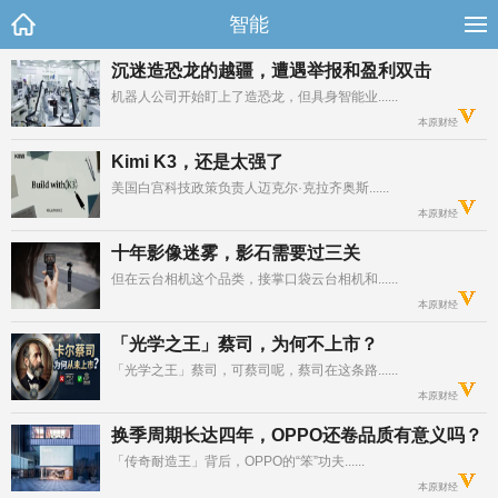
智能
沉迷造恐龙的越疆，遭遇举报和盈利双击
机器人公司开始盯上了造恐龙，但具身智能业......	

本原财经
Kimi K3，还是太强了
美国白宫科技政策负责人迈克尔·克拉齐奥斯......	

本原财经
十年影像迷雾，影石需要过三关
但在云台相机这个品类，接掌口袋云台相机和......	

本原财经
「光学之王」蔡司，为何不上市？
「光学之王」蔡司，可蔡司呢，蔡司在这条路......	

本原财经
换季周期长达四年，OPPO还卷品质有意义吗？
「传奇耐造王」背后，OPPO的“笨”功夫......	

本原财经