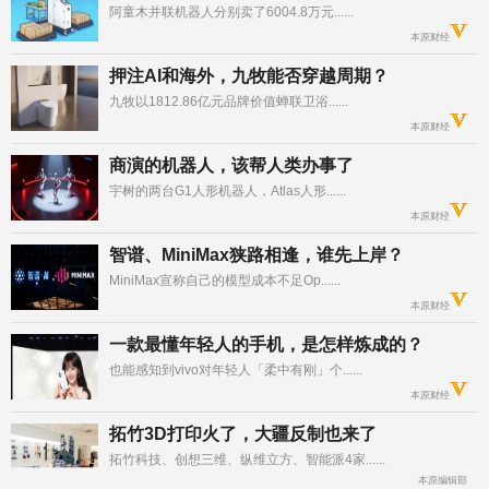
阿童木并联机器人分别卖了6004.8万元......	

本原财经
押注AI和海外，九牧能否穿越周期？
九牧以1812.86亿元品牌价值蝉联卫浴......	

本原财经
商演的机器人，该帮人类办事了
宇树的两台G1人形机器人，Atlas人形......	

本原财经
智谱、MiniMax狭路相逢，谁先上岸？
MiniMax宣称自己的模型成本不足Op......	

本原财经
一款最懂年轻人的手机，是怎样炼成的？
也能感知到vivo对年轻人「柔中有刚」个......	

本原财经
拓竹3D打印火了，大疆反制也来了
拓竹科技、创想三维、纵维立方、智能派4家......	

本原编辑部