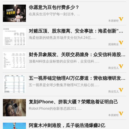
你愿意为豆包付费多少？
在真实生活中守护每一刻洁净。...	

本原财经
对赌压顶、股东撤离、安全事故：海柔创新“流血上市”的三重暗礁
海柔创新的销售及市场开支分别为4.24亿......	

观潮商业
财务异象频发、关联交易缠身：众安信科港股IPO是“带病闯关”？
顶着AI科技企业标签的众安信科，众安信科......	

商业范儿
五一视界锚定物理AI万亿赛道：营收稳增研发加码，发布全球首款“物理直觉”世界模型
五一视界是全球少数集齐物理AI三大核心技......	

商业范儿
复刻iPhone、拼装大疆？荣耀急着证明自己
Robot Phone的创新形态跟201......	

本原财经
阿童木冲刺港股，瓜子杨浩涌爆赚2亿