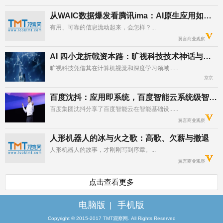
从WAIC数据爆发看腾讯ima：AI原生应用如何重构知识生产力
有用、可靠的信息流动起来，会怎样？...	

翼言商业观察
AI 四小龙折戟资本路：旷视科技技术神话与上市困局的双面博弈
旷视科技凭借其在计算机视觉和深度学习领域......	

京京
百度沈抖：应用即系统，百度智能云系统级智能基础设施，助力企业大模型高效落地
百度集团沈抖分享了百度智能云在智能基础设......	

翼言商业观察
人形机器人的冰与火之歌：高歌、欠薪与撤退
人形机器人的故事，才刚刚写到序章。...	

翼言商业观察
点击查看更多
电脑版
手机版
|
Copyright © 2015-2017 TMT观察网. All Rights Reserved