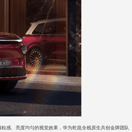
零颗粒感、亮度均匀的视觉效果，华为乾崑全栈原生共创金牌团队