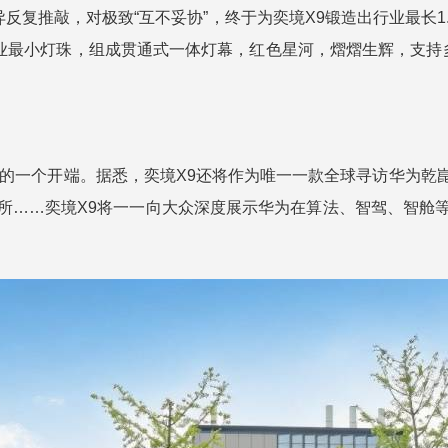
差异反复推敲，对极致“互不妥协”，终于为奕境X9锻造出行业最长
5mm的行业最小灯珠，组成贯通式一体灯幕，红色星河，熠熠生辉，
现的一个开端。据悉，奕境X9还将作为唯一一款全球寻访华为乾
所……奕境X9将一一向大众深度展示华为在算法、智驾、智舱