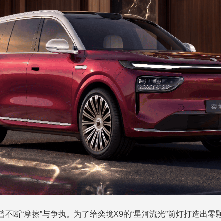
不断“摩擦”与争执。为了给奕境X9的“星河流光”前灯打造出