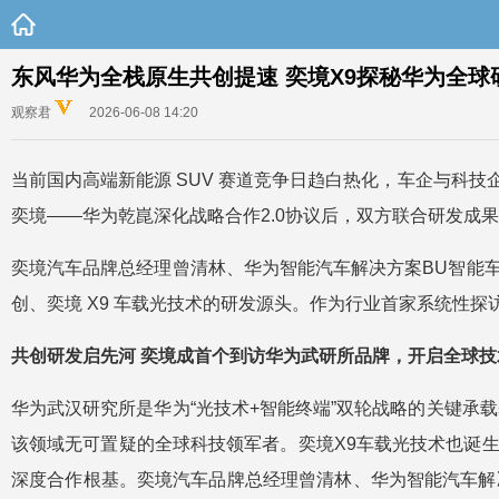
东风华为全栈原生共创提速 奕境X9探秘华为全球
观察君
2026-06-08 14:20
当前国内高端新能源 SUV 赛道竞争日趋白热化，车企与科
奕境——华为乾崑深化战略合作2.0协议后，双方联合研发成果
奕境汽车品牌总经理曾清林、华为智能汽车解决方案BU智能
创、奕境 X9 车载光技术的研发源头。作为行业首家系统性
共创研发启先河 奕境成首个到访华为武研所品牌，开启全球技
华为武汉研究所是华为“光技术+智能终端”双轮战略的关键承
该领域无可置疑的全球科技领军者。奕境X9车载光技术也诞
深度合作根基。奕境汽车品牌总经理曾清林、华为智能汽车解