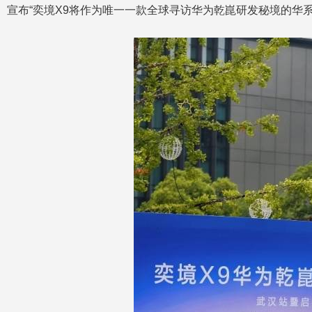
宣布“奕境X9将作为唯一一款全球寻访华为乾崑研发秘境的华