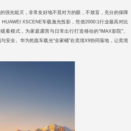
范围的强光熄灭，非常友好地不晃对方的眼，不致盲，充分的保障
EI XSCENE车载激光投影，凭借2000:1行业最高对比
看模式，为家庭露营与日常出行打造移动的“IMAX影院”。
利与安全。华为乾崑车载光“全家桶”在奕境X9协同落地，让奕境