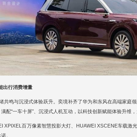
能出行消费增量
绪共鸣与沉浸式体验跃升。奕境补齐了华为和东风在高端家庭领
、满配“一车十屏”、沉浸式人机互动，以科技创新赋能体验升维，
 XPIXEL百万像素智慧投影大灯、HUAWEI XSCENE车载
承诺。